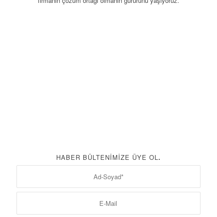
firmanın çözüm ortağı olmanın gururunu yaşıyoruz.
Hakkımızda
HABER BÜLTENIMIZE ÜYE OL
.