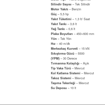
Silindir Sayısı
– Tek Silindir
Motor Yakıtı
– Benzin
Güç
– 5,5 hp
Yakıt Tüketimi
– 1,3 lt/ Saat
Yakıt Tankı
– 3,6 lt
Yağ Tankı
– 0,6 lt
Plaka Boyutları
– 450×600 mm
Yön
– Tek Yön
Hız
– 40 m/dk
Merkezkaç Kuvveti
– 15 kN
Sıkıştırma Gücü
– 5500
(VPM)
– 30 Derece
Tırmanma Kolaylığı
– Açık
Tip Vaka Türü
– Mevcut
Kol Katlama Sistemi
– Mevcut
Takoz Sistemi
– Mevcut
Taşıma Tekerleği
– Mevcut
Su Deposu
– 10 lt