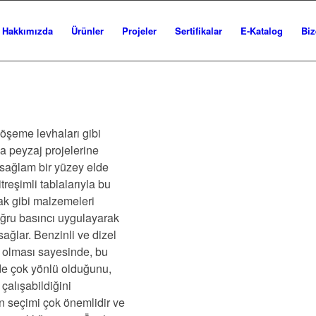
Hakkımızda
Ürünler
Projeler
Sertifikalar
E-Katalog
Biz
döşeme levhaları gibi
 peyzaj projelerine
sağlam bir yüzey elde
treşimli tablalarıyla bu
rak gibi malzemeleri
doğru basıncı uygulayarak
ağlar. Benzinli ve dizel
 olması sayesinde, bu
de çok yönlü olduğunu,
çalışabildiğini
in seçimi çok önemlidir ve