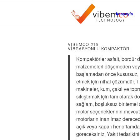
Anasayfa
VIBEMCO 215
VİBRASYONLU KOMPAKTÖR
.
Kompaktörler asfalt, bordür 
malzemeleri döşemeden veya
başlamadan önce kusursuz, 
etmek için nihai çözümdür. Ti
makineler, kum, çakıl ve top
sıkıştırmak için tam olarak 
sağlam, boşluksuz bir temel s
motor seçeneklerinin mevcut
motorların inanılmaz derece
açık veya kapalı her ortamda 
göreceksiniz. Yakıt tedarikin