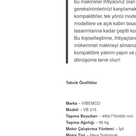
bu makineler ihtiyacınız olan
gereksinimlerinizi karşılama
kompaktörler, tek yönlü mode
modellere ve açık kabin tasa
tasarımlarına kadar çeşitli ko
Bu kişiselleştirme, ihtiyaçla
mükemmel makineyi almanızı
kompaktöre yatırım yapın ve 
dönüşüme tanık olun!
Teknik Özellikler
Marka
​​– VİBEMCO
Modeli
– VB 215
Taşıma Boyutları
– 450x770x630 mm
Taşıma Ağırlığı
– 95 kg
Motor Çalıştırma Yöntemi
– İpli
Motor Tipi
– Hava Soğutmalı