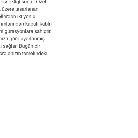
 esnekliği sunar. Özel
k üzere tasarlanan
llerden iki yönlü
rımlarından kapalı kabin
nfigürasyonlara sahiptir.
rınıza göre uyarlanmış
 sağlar. Bugün bir
projenizin temelindeki