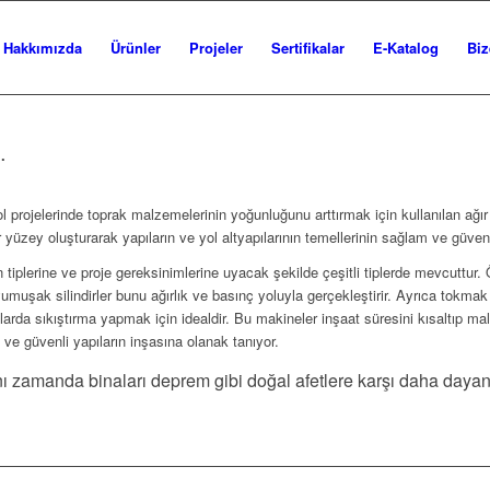
Hakkımızda
Ürünler
Projeler
Sertifikalar
E-Katalog
Biz
İ
.
l projelerinde toprak malzemelerinin yoğunluğunu arttırmak için kullanılan ağı
 yüzey oluşturarak yapıların ve yol altyapılarının temellerinin sağlam ve güvenl
tiplerine ve proje gereksinimlerine uyacak şekilde çeşitli tiplerde mevcuttur. Ör
, yumuşak silindirler bunu ağırlık ve basınç yoluyla gerçekleştirir. Ayrıca tokmak
anlarda sıkıştırma yapmak için idealdir. Bu makineler inşaat süresini kısaltıp m
ü ve güvenli yapıların inşasına olanak tanıyor.
 zamanda binaları deprem gibi doğal afetlere karşı daha dayanıkl