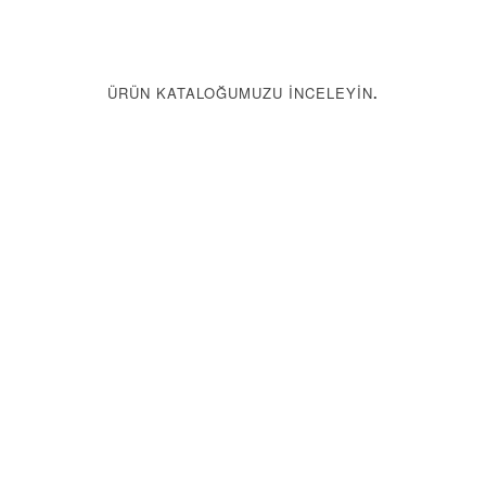
ÜRÜN KATALOĞUMUZU İNCELEYIN
.
Kataloğu İndir