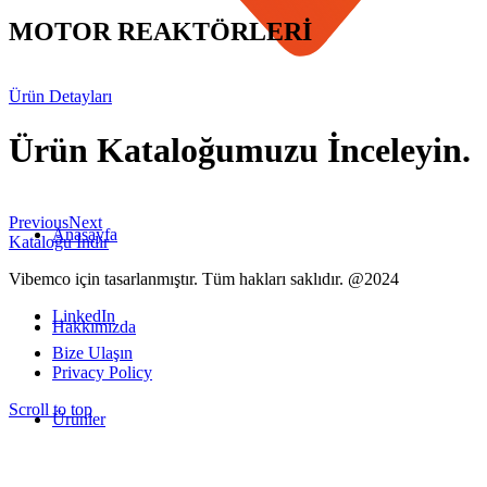
MOTOR REAKTÖRLERİ
Ürün Detayları
Ürün Kataloğumuzu İnceleyin
.
Previous
Next
Anasayfa
Kataloğu İndir
Vibemco için tasarlanmıştır. Tüm hakları saklıdır. @2024
LinkedIn
Hakkımızda
Bize Ulaşın
Privacy Policy
Scroll to top
Ürünler