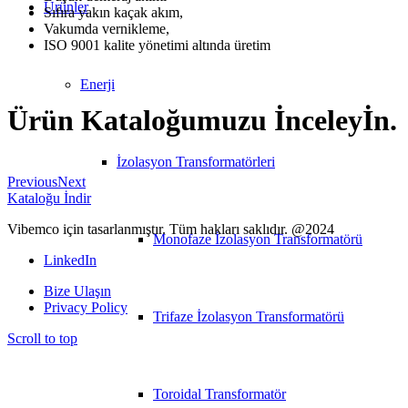
Ürünler
Sıfıra yakın kaçak akım,
Vakumda vernikleme,
ISO 9001 kalite yönetimi altında üretim
Enerji
Ürün Kataloğumuzu İnceleyİn
.
İzolasyon Transformatörleri
Previous
Next
Kataloğu İndir
Vibemco için tasarlanmıştır. Tüm hakları saklıdır. @2024
Monofaze İzolasyon Transformatörü
LinkedIn
Bize Ulaşın
Privacy Policy
Trifaze İzolasyon Transformatörü
Scroll to top
Toroidal Transformatör